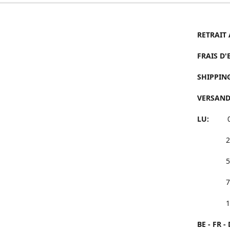
RETRAIT 
FRAIS D
SHIPPIN
VERSAN
LU:
25 à 
50 à 
75 à 
100€ 
BE - FR - 