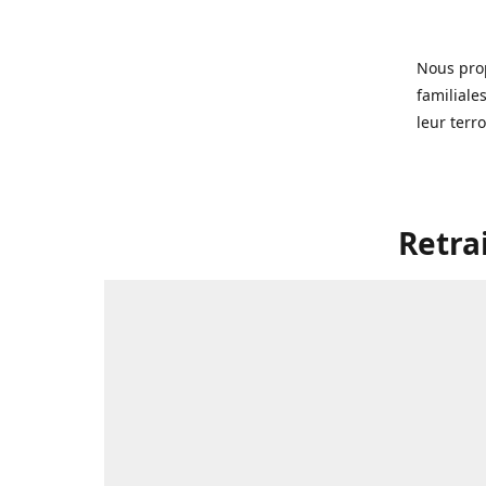
Nous pro
familiale
leur terr
Retra