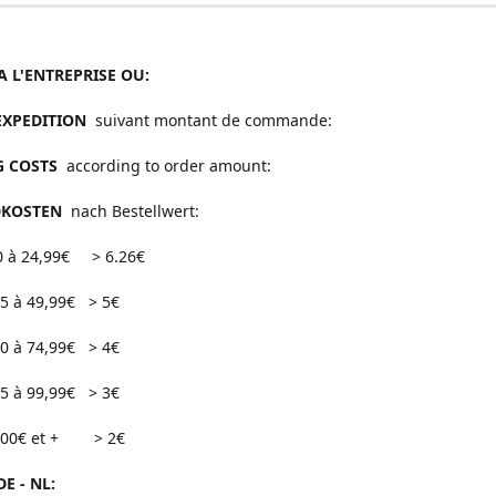
A L'ENTREPRISE OU:
'EXPEDITION
suivant montant de commande:
G COSTS
according to order amount:
DKOSTEN
nach Bestellwert:
0 à 24,99€ > 6.26€
49,99€ > 5€
74,99€ > 4€
99,99€ > 3€
et + > 2€
DE - NL: