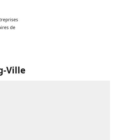
treprises
aires de
-Ville