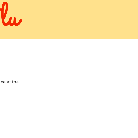
lu
ee at the