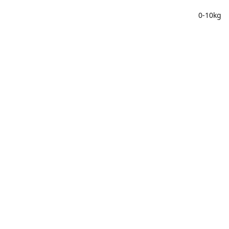
0-10kg 
25 à 
50 à 
75 à 
100€